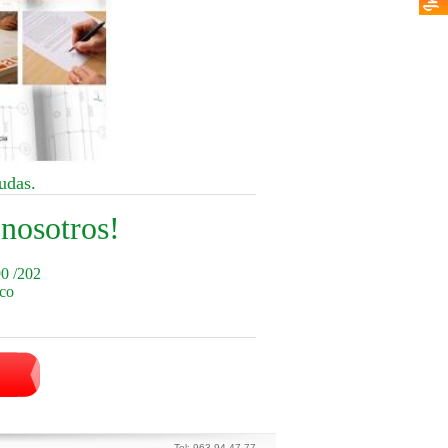
udas.
 nosotros!
90 /202
ico
Tel: 963 94 47 77