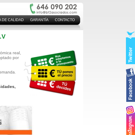
A DE CALIDAD
GARANTÍA
CONTACTO
.V
ómica real,
optado por
 demanda.
sidades,